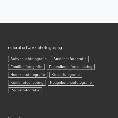
Nä
–
natural artwork photography
Babybauchfotografie
Businessfotografie
Familienfotografie
Freundinnenfotoshooting
Hochzeitsfotografie
Kinderfotografie
Kombifotoshooting
Neugeborenenfotografie
Porträtfotografie