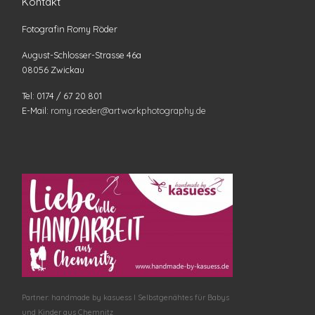
Kontakt
Fotografin Romy Röder
August-Schlosser-Strasse 46a
08056 Zwickau
Tel: 0174 / 67 20 801
E-Mail:
romy.roeder@artworkphotography.de
Partner: handmade by kasuess I Selbstgenähtes für Babys
und Kinder aus Chemnitz