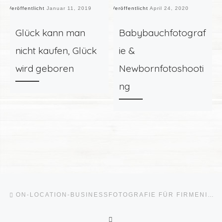
Veröffentlicht
Januar 11, 2019
Veröffentlicht
April 24, 2020
Ve
Glück kann man
Babybauchfotograf
nicht kaufen, Glück
ie &
wird geboren
Newbornfotoshooti
ng
Beitragsnavigation
Vorheriger Beitrag
ON-LOCATION-BUSINESSFOTOGRAFIE FÜR FIRMENINHABER
ZURÜCK ZUR BEITRAGSLI